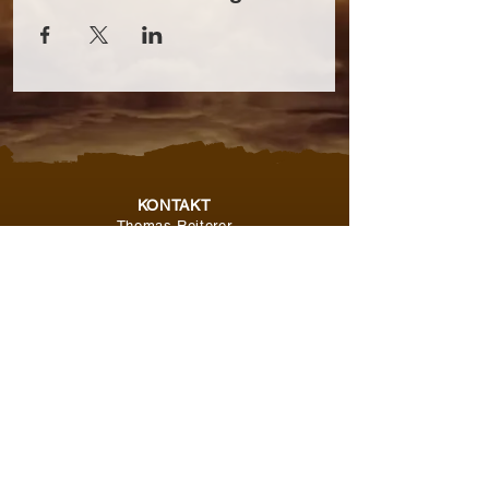
KONTAKT
Thomas Reiterer
+43 664 409 45 58
office@steirerzeit.com
IMPRESSUM
|
DATENSCHUTZ
© 2022 Steirerzeit - Liveband