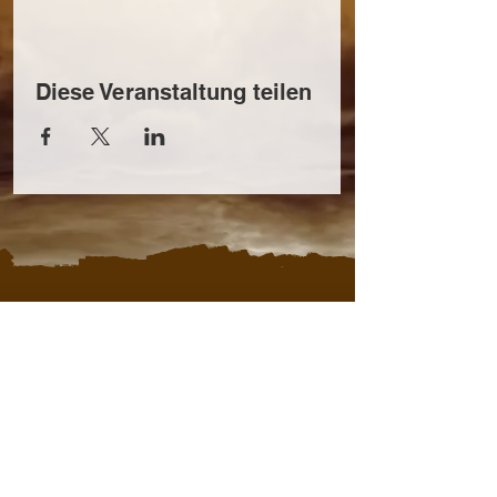
Diese Veranstaltung teilen
KONTAKT
Thomas Reiterer
+43 664 409 45 58
office@steirerzeit.com
IMPRESSUM
|
DATENSCHUTZ