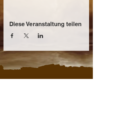
Diese Veranstaltung teilen
KONTAKT
Thomas Reiterer
+43 664 409 45 58
office@steirerzeit.com
IMPRESSUM
|
DATENSCHUTZ