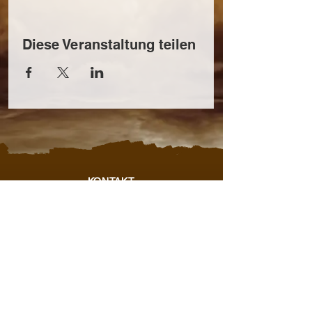
Diese Veranstaltung teilen
KONTAKT
Thomas Reiterer
+43 664 409 45 58
office@steirerzeit.com
IMPRESSUM
|
DATENSCHUTZ
© 2022 Steirerzeit - Liveband