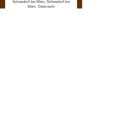
Schwadorf bei Wien, Schwadorf bei
Wien, Österreich
Erfahre hier mehr.
Mehr laden